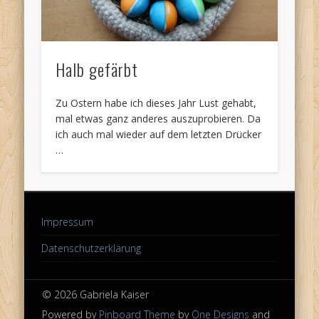
Halb gefärbt
Zu Ostern habe ich dieses Jahr Lust gehabt,
mal etwas ganz anderes auszuprobieren. Da
ich auch mal wieder auf dem letzten Drücker
…
Impressum
Datenschutzerklärung
© 2026 Gabriela Kaiser
Powered by
Pinboard Theme
by
One Designs
and