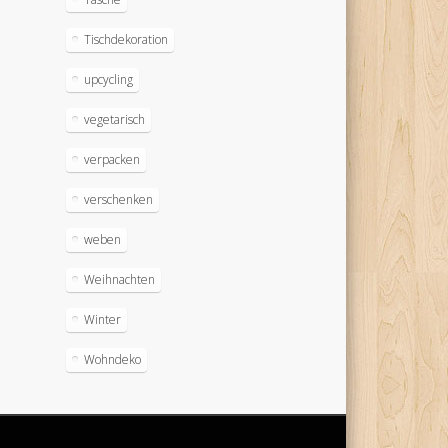
Tischdekoration
upcycling
vegetarisch
verpacken
verschenken
weben
Weihnachten
Winter
Wohndeko