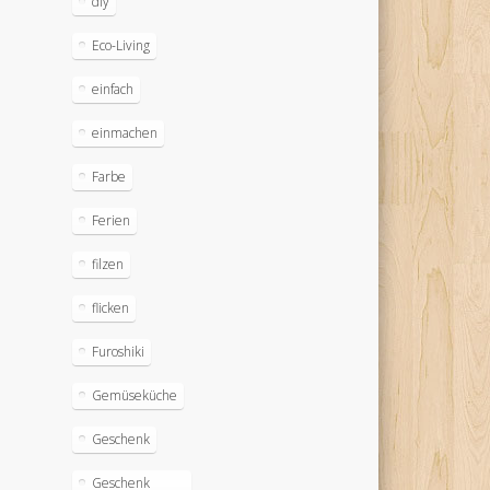
diy
Eco-Living
einfach
einmachen
Farbe
Ferien
filzen
flicken
Furoshiki
Gemüseküche
Geschenk
Geschenk