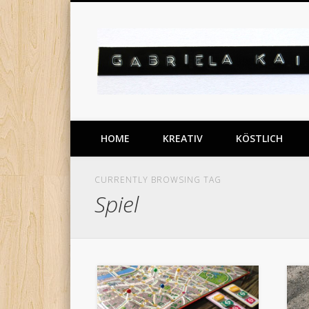
Facebook
Pinterest
Vimeo
meine DIY Projekte
HOME
KREATIV
KÖSTLICH
CURRENTLY BROWSING TAG
Spiel