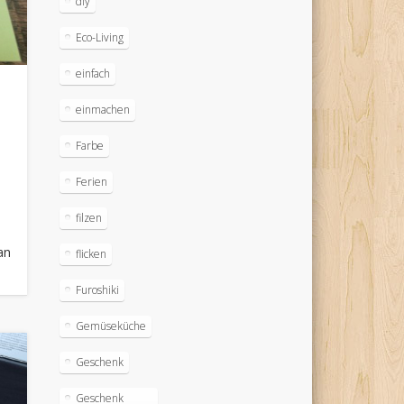
diy
Eco-Living
einfach
einmachen
Farbe
Ferien
filzen
h
an
flicken
Furoshiki
Gemüseküche
Geschenk
Geschenk