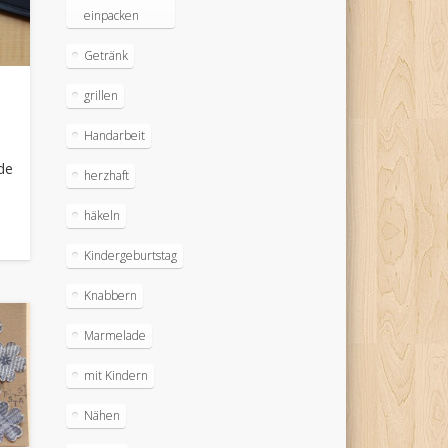
einpacken
Getränk
grillen
Handarbeit
nde
herzhaft
h
häkeln
Kindergeburtstag
Knabbern
Marmelade
mit Kindern
Nähen