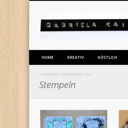
Facebook
Pinterest
Vimeo
meine DIY Projekte
HOME
KREATIV
KÖSTLICH
CURRENTLY BROWSING TAG
Stempeln