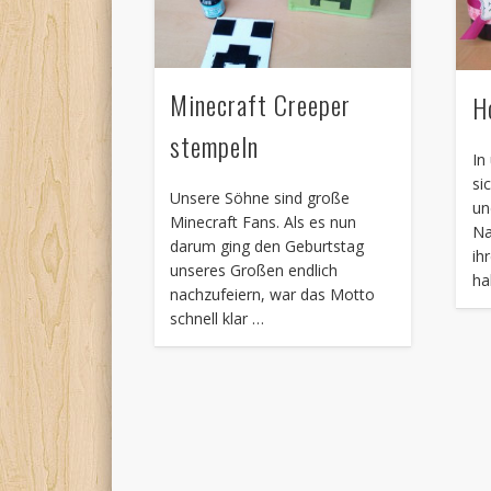
Minecraft Creeper
H
stempeln
In
si
Unsere Söhne sind große
un
Minecraft Fans. Als es nun
Na
darum ging den Geburtstag
ih
unseres Großen endlich
ha
nachzufeiern, war das Motto
schnell klar …