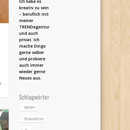
Ich liebe es
kreativ zu sein
– beruflich mit
meiner
TRENDagentur
und auch
privat. Ich
mache Dinge
gerne selber
und probiere
auch immer
wieder gerne
Neues aus.
n
Schlagwörter
backen
Brotaufstrich