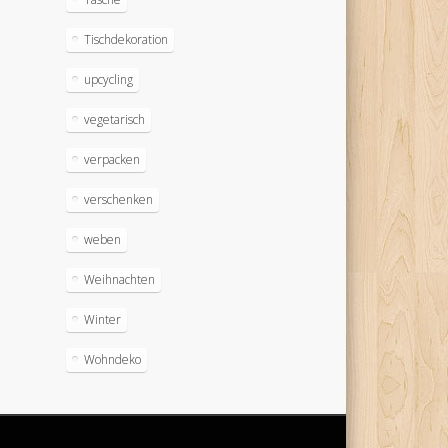
Tischdekoration
upcycling
vegetarisch
verpacken
verschenken
weben
Weihnachten
Winter
Wohndeko