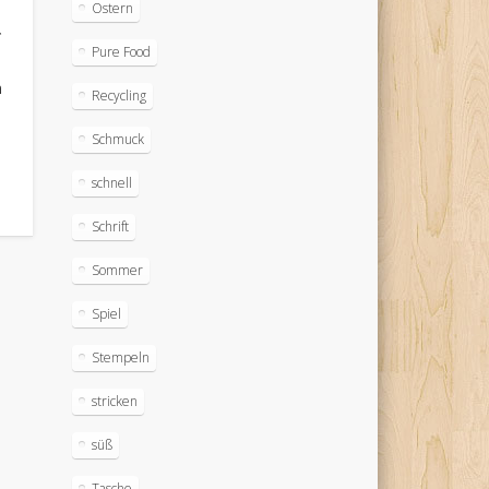
Ostern
g
Pure Food
n
Recycling
Schmuck
schnell
Schrift
Sommer
Spiel
Stempeln
stricken
süß
Tasche