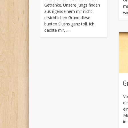
Getränke. Unsere Jungs finden
ma
aus irgendeinem mir nicht
wi
ersichtlichen Grund diese
bunten Slushs ganz toll. Ich
dachte mir, …
G
Vo
de
ei
Ma
in