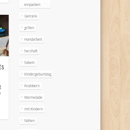
einpacken
Getränk
grillen
Handarbeit
herzhaft
häkeln
ts
Kindergeburtstag
Knabbern
g
n
Marmelade
mit Kindern
Nähen