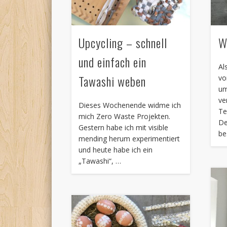
Upcycling – schnell
W
und einfach ein
Al
Tawashi weben
vo
um
ve
Dieses Wochenende widme ich
Te
mich Zero Waste Projekten.
De
Gestern habe ich mit visible
be
mending herum experimentiert
und heute habe ich ein
„Tawashi“, …