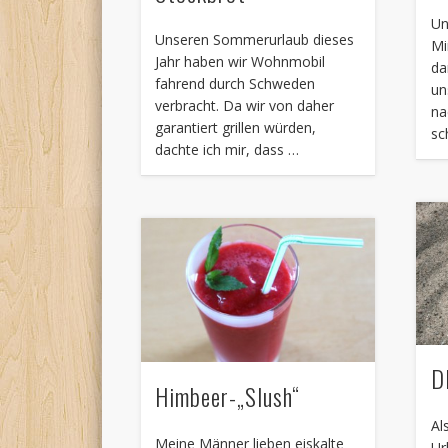
Un
Unseren Sommerurlaub dieses
Mi
Jahr haben wir Wohnmobil
da
fahrend durch Schweden
un
verbracht. Da wir von daher
na
garantiert grillen würden,
sc
dachte ich mir, dass …
D
Himbeer-„Slush“
Al
Meine Männer lieben eiskalte
Ur