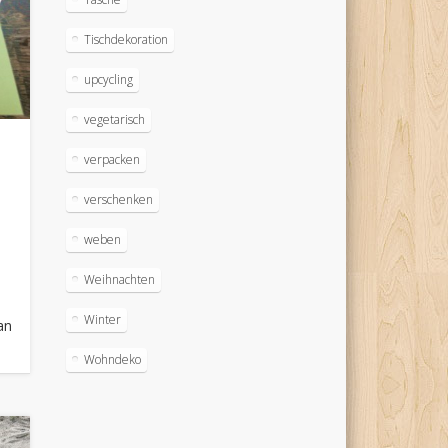
Tischdekoration
upcycling
vegetarisch
verpacken
verschenken
weben
Weihnachten
h
Winter
an
Wohndeko