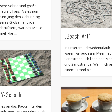
sere Söhne sind große
necraft Fans. Als es nun
rum ging den Geburtstag
seres Großen endlich
chzufeiern, war das Motto
hnell klar …
„Beach-Art“
In unserem Schwedenurlaub
waren wir auch am Meer mit
Sandstrand. Ich liebe das Me
und Sandstrände. Wenn ich a
einem Strand bin, …
IY-Schach
s es an das Packen für den
laub ging, war natürlich auch