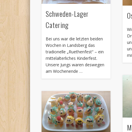
Schweden-Lager
O
Catering
Wi
Dr
Bei uns war die letzten beiden
un
Wochen in Landsberg das
un
tradionelle „Ruethenfest“ – ein
mi
mittelalterliches Kinderfest.
Unsere Jungs waren deswegen
am Wochenende …
M