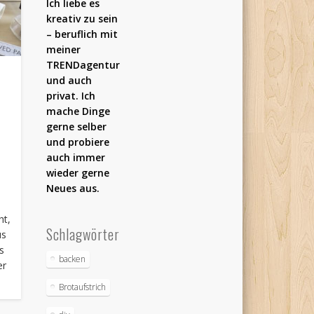
Ich liebe es
kreativ zu sein
– beruflich mit
meiner
TRENDagentur
und auch
privat. Ich
mache Dinge
gerne selber
und probiere
auch immer
wieder gerne
Neues aus.
ht,
Schlagwörter
us
s
backen
er
Brotaufstrich