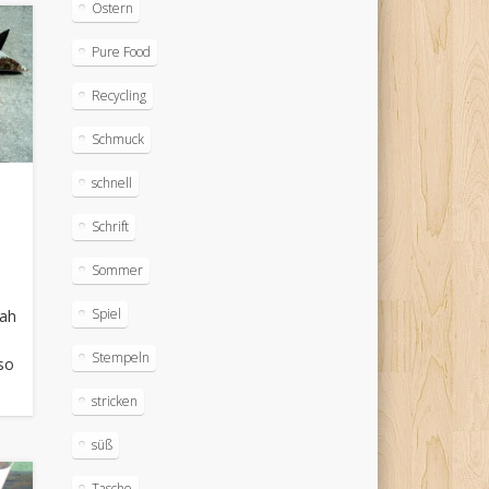
Ostern
Pure Food
Recycling
Schmuck
schnell
Schrift
Sommer
Spiel
sah
Stempeln
 so
stricken
süß
Tasche