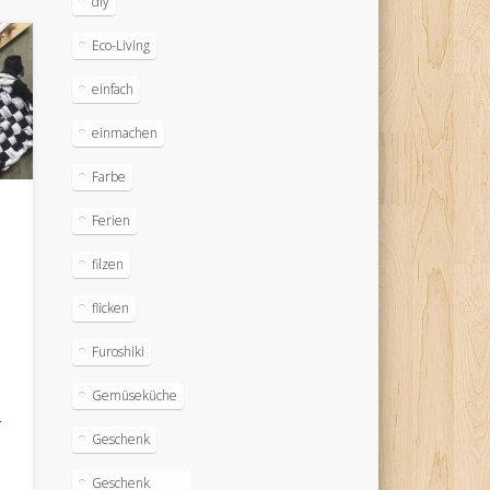
diy
Eco-Living
einfach
einmachen
Farbe
Ferien
filzen
flicken
Furoshiki
Gemüseküche
r
Geschenk
Geschenk