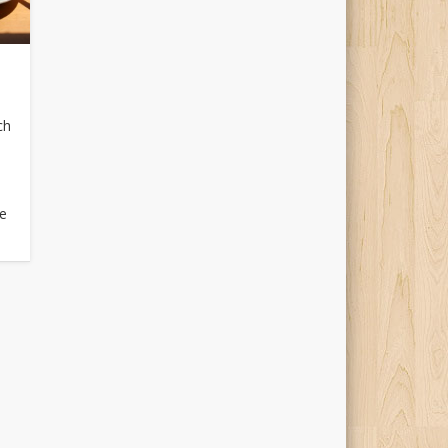
ch
h
ne