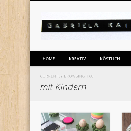
Facebook
Pinterest
Vimeo
meine DIY Projekte
HOME
KREATIV
KÖSTLICH
CURRENTLY BROWSING TAG
mit Kindern