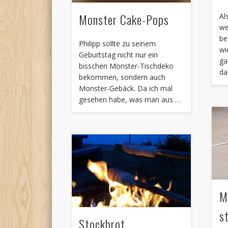
Monster Cake-Pops
Al
we
be
Philipp sollte zu seinem
wi
Geburtstag nicht nur ein
ga
bisschen Monster-Tischdeko
da
bekommen, sondern auch
Monster-Gebäck. Da ich mal
gesehen habe, was man aus …
M
s
Stockbrot